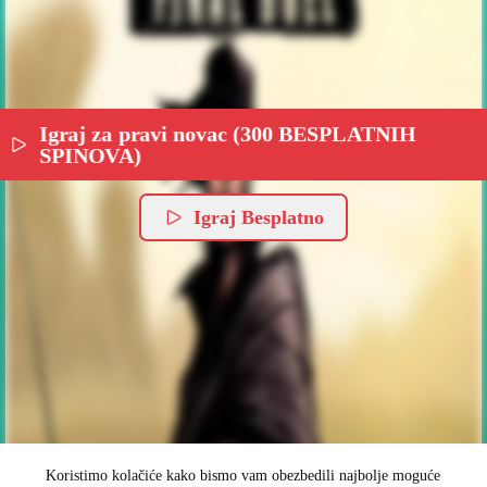
Igraj za pravi novac (300 BESPLATNIH
SPINOVA)
Igraj Besplatno
Koristimo kolačiće kako bismo vam obezbedili najbolje moguće