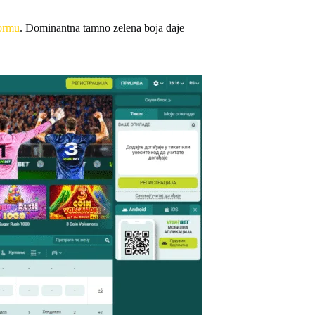
formu
. Dominantna tamno zelena boja daje