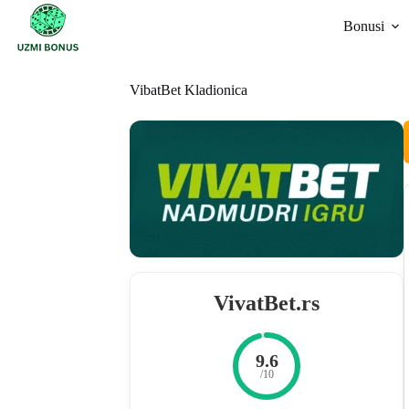
Skip
to
Bonusi
content
VibatBet Kladionica
VivatBet.rs
9.6
/10