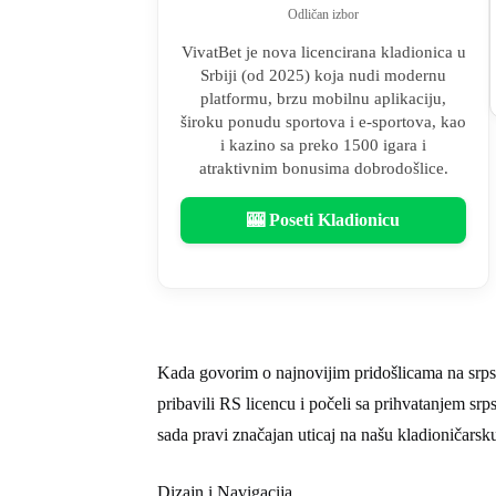
Odličan izbor
VivatBet je nova licencirana kladionica u
Srbiji (od 2025) koja nudi modernu
platformu, brzu mobilnu aplikaciju,
široku ponudu sportova i e-sportova, kao
i kazino sa preko 1500 igara i
atraktivnim bonusima dobrodošlice.
🎰 Poseti Kladionicu
Kada govorim o najnovijim pridošlicama na srpsk
pribavili RS licencu i počeli sa prihvatanjem srp
sada pravi značajan uticaj na našu kladioničarsk
Dizajn i Navigacija