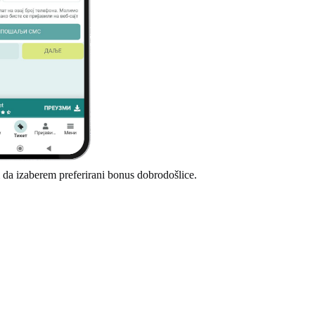
 da izaberem preferirani bonus dobrodošlice.