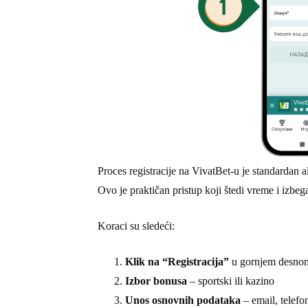
Proces registracije na VivatBet-u je standardan
Ovo je praktičan pristup koji štedi vreme i izbeg
Koraci su sledeći:
Klik na “Registracija”
u gornjem desno
Izbor bonusa
– sportski ili kazino
Unos osnovnih podataka
– email, telefo