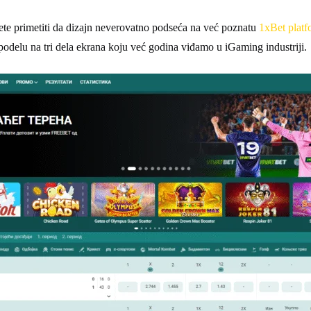
ćete primetiti da dizajn neverovatno podseća na već poznatu
1xBet plat
 podelu na tri dela ekrana koju već godina viđamo u iGaming industriji.