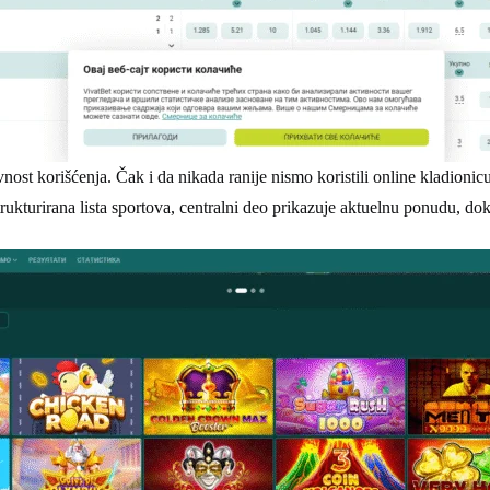
st korišćenja. Čak i da nikada ranije nismo koristili online kladionicu, 
trukturirana lista sportova, centralni deo prikazuje aktuelnu ponudu, dok