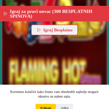
Igraj za pravi novac (300 BESPLATNIH
SPINOVA)
Igraj Besplatno
Koristimo kolačiće kako bismo vam obezbedili najbolje moguće
iskustvo na našem sajtu.
Prihvati
Odbij