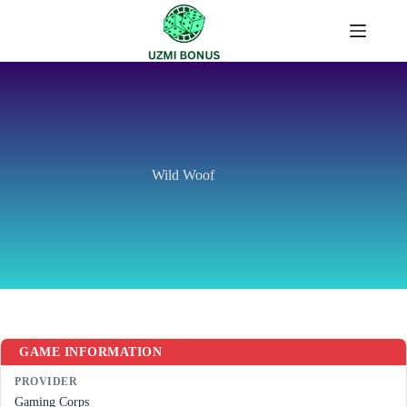
Skip
to
content
Wild Woof
GAME INFORMATION
PROVIDER
Gaming Corps