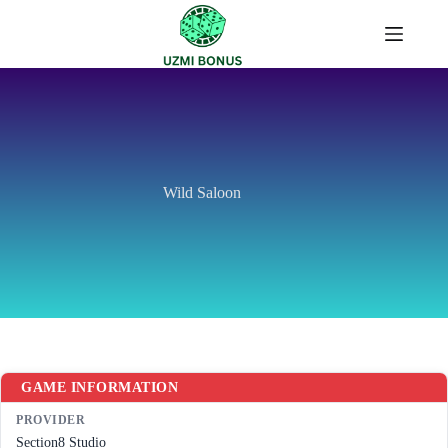
Skip
to
content
Wild Saloon
GAME INFORMATION
PROVIDER
Section8 Studio