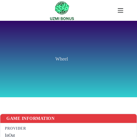
Skip
to
content
Wheel
GAME INFORMATION
PROVIDER
InOut