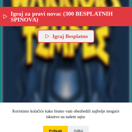
Igraj za pravi novac (300 BESPLATNIH
SPINOVA)
Igraj Besplatno
Koristimo kolačiće kako bismo vam obezbedili najbolje moguće
iskustvo na našem sajtu.
Prihvati
Odbij