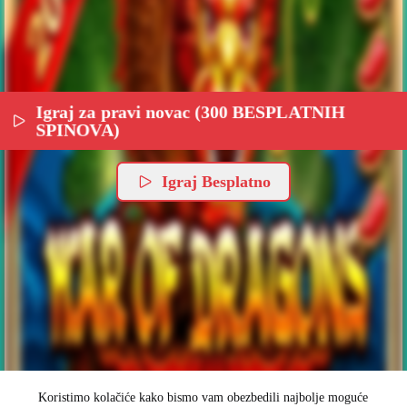
Igraj za pravi novac (300 BESPLATNIH
SPINOVA)
Igraj Besplatno
Koristimo kolačiće kako bismo vam obezbedili najbolje moguće