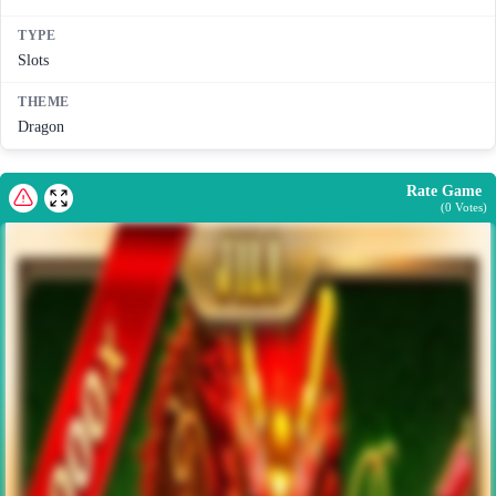
TYPE
Slots
THEME
Dragon
Rate Game
(
0
Votes)