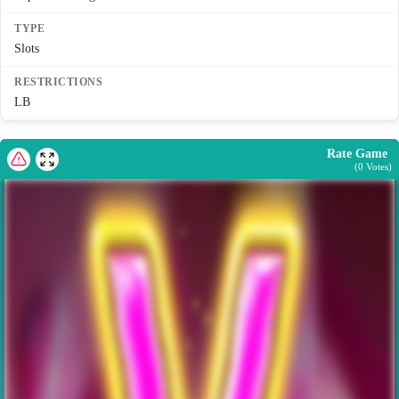
TYPE
Slots
RESTRICTIONS
LB
Rate Game
(
0
Votes)