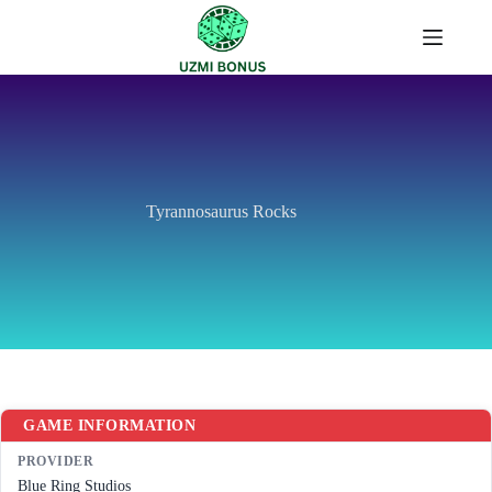
Skip
to
content
Tyrannosaurus Rocks
GAME INFORMATION
PROVIDER
Blue Ring Studios