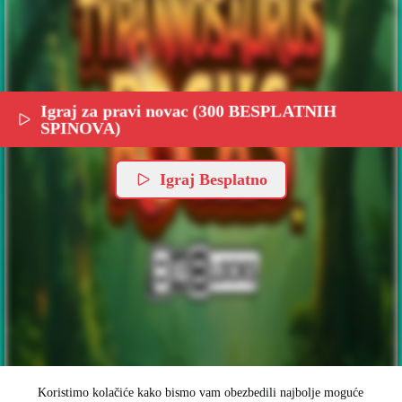
Igraj za pravi novac (300 BESPLATNIH
SPINOVA)
Igraj Besplatno
Koristimo kolačiće kako bismo vam obezbedili najbolje moguće