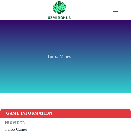
Skip
to
content
Turbo Mines
GAME INFORMATION
PROVIDER
Turbo Games