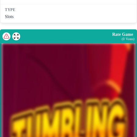
TYPE
Slots
Rate Game
(
0
Votes)