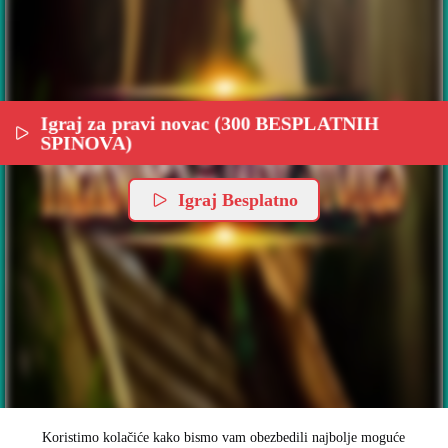
Igraj za pravi novac (300 BESPLATNIH
SPINOVA)
Igraj Besplatno
Koristimo kolačiće kako bismo vam obezbedili najbolje moguće