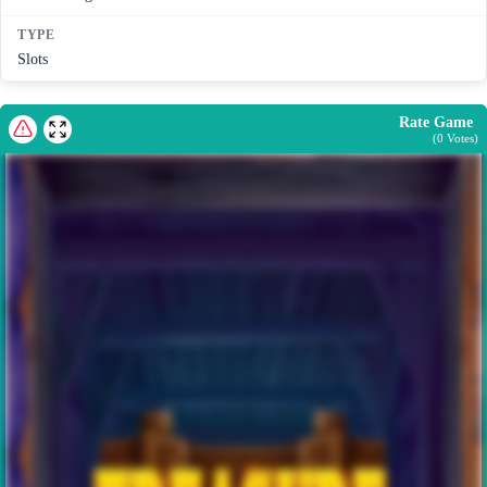
TYPE
Slots
Rate Game
(
0
Votes)