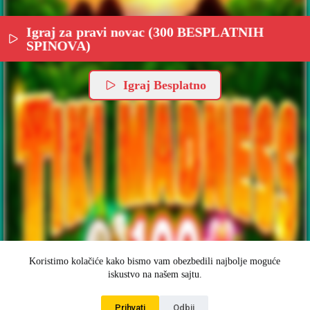
Igraj za pravi novac (300 BESPLATNIH
SPINOVA)
Igraj Besplatno
Koristimo kolačiće kako bismo vam obezbedili najbolje moguće
iskustvo na našem sajtu.
Prihvati
Odbij