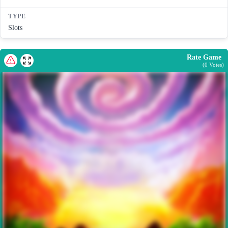
TYPE
Slots
Rate Game
(
0
Votes)