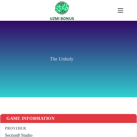
Skip
to
content
The Unholy
GAME INFORMATION
PROVIDER
Section8 Studio