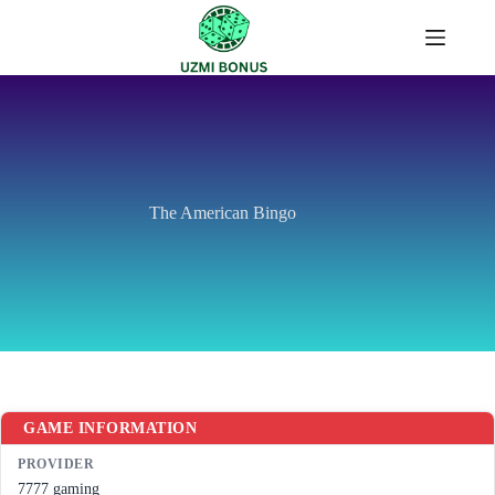
Skip
to
content
The American Bingo
GAME INFORMATION
PROVIDER
7777 gaming