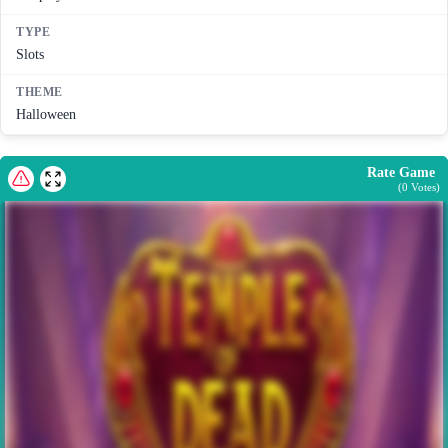
TYPE
Slots
THEME
Halloween
Rate Game
(
0
Votes)