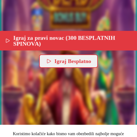
Igraj za pravi novac (300 BESPLATNIH
SPINOVA)
Igraj Besplatno
Koristimo kolačiće kako bismo vam obezbedili najbolje moguće