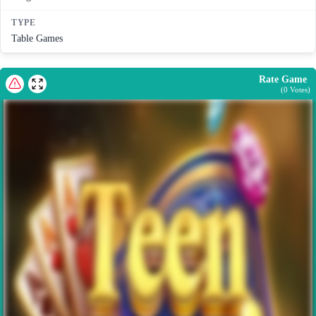
TYPE
Table Games
Rate Game
(
0
Votes)