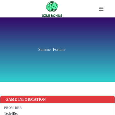
Skip
to
content
Summer Fortune
GAME INFORMATION
PROVIDER
Tech4Bet