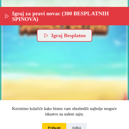
Igraj za pravi novac (300 BESPLATNIH
SPINOVA)
Igraj Besplatno
Koristimo kolačiće kako bismo vam obezbedili najbolje moguće
iskustvo na našem sajtu.
Prihvati
Odbij