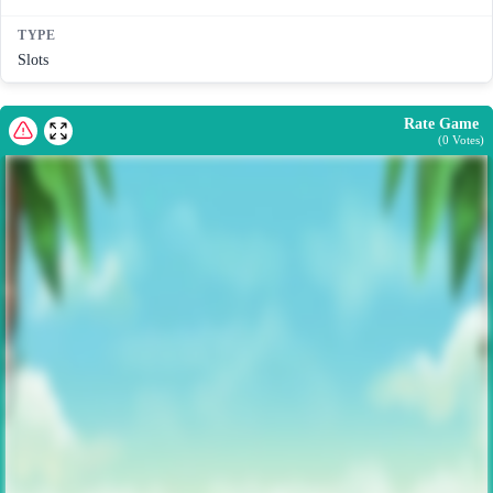
TYPE
Slots
Rate Game
(
0
Votes)