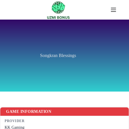
Skip
to
content
Songkran Blessings
GAME INFORMATION
PROVIDER
KK Gaming