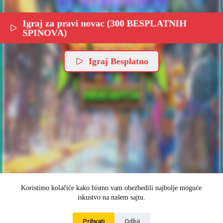
Igraj za pravi novac (300 BESPLATNIH
SPINOVA)
Igraj Besplatno
Koristimo kolačiće kako bismo vam obezbedili najbolje moguće
iskustvo na našem sajtu.
Prihvati
Odbij