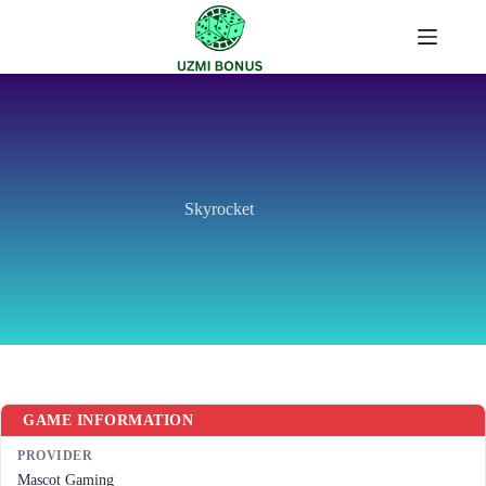
Skip
to
content
Skyrocket
GAME INFORMATION
PROVIDER
Mascot Gaming