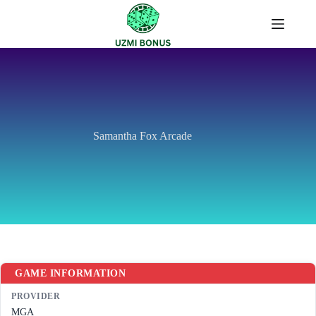
Skip
to
content
Samantha Fox Arcade
GAME INFORMATION
PROVIDER
MGA