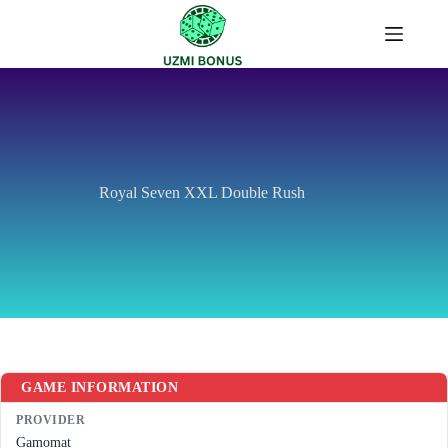
Skip
to
content
Royal Seven XXL Double Rush
GAME INFORMATION
PROVIDER
Gamomat