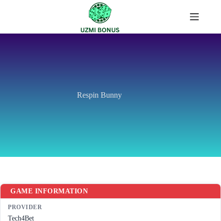
Skip
to
content
Respin Bunny
GAME INFORMATION
PROVIDER
Tech4Bet