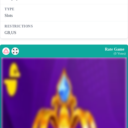
TYPE
Slots
RESTRICTIONS
GB,US
Rate Game
(
0
Votes)