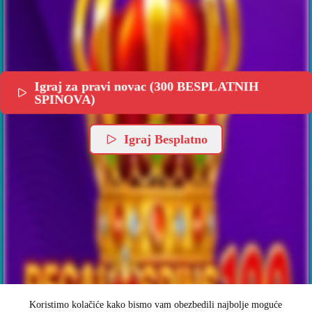
Igraj za pravi novac (300 BESPLATNIH
SPINOVA)
Igraj Besplatno
Koristimo kolačiće kako bismo vam obezbedili najbolje moguće