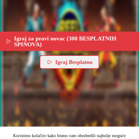
Igraj za pravi novac (300 BESPLATNIH
SPINOVA)
Igraj Besplatno
Koristimo kolačiće kako bismo vam obezbedili najbolje moguće