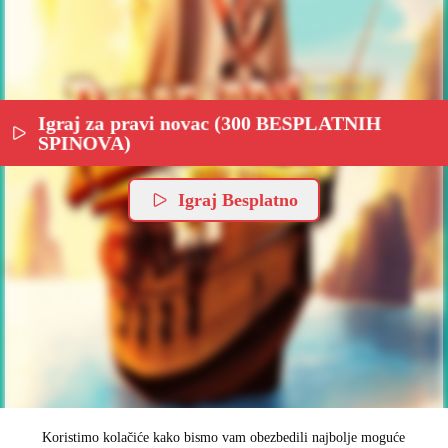
Igraj za pravi novac (300 BESPLATNIH
SPINOVA)
Igraj Besplatno
Koristimo kolačiće kako bismo vam obezbedili najbolje moguće