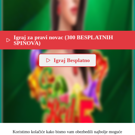
Igraj za pravi novac (300 BESPLATNIH
SPINOVA)
Igraj Besplatno
Koristimo kolačiće kako bismo vam obezbedili najbolje moguće