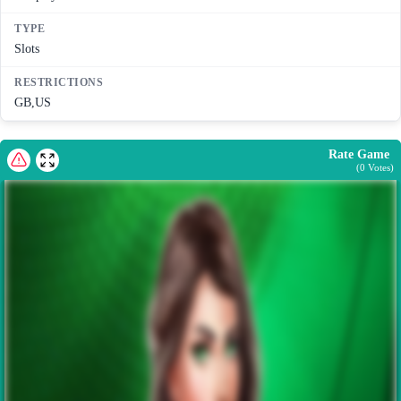
TYPE
Slots
RESTRICTIONS
GB,US
Rate Game
(
0
Votes)