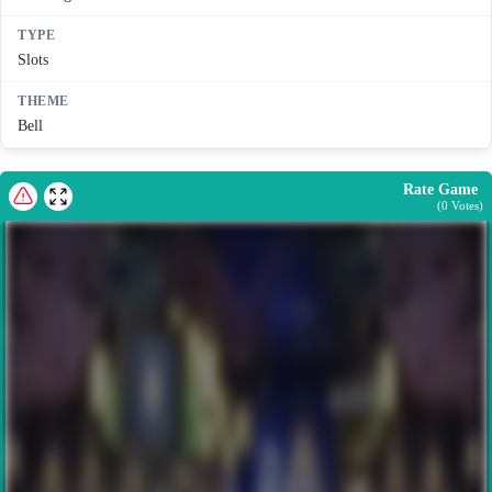
TYPE
Slots
THEME
Bell
Rate Game
(
0
Votes)