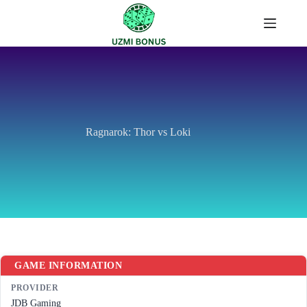
Skip
to
content
Ragnarok: Thor vs Loki
GAME INFORMATION
PROVIDER
JDB Gaming