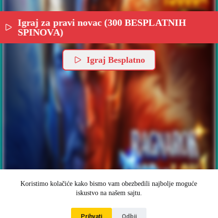
Igraj za pravi novac (300 BESPLATNIH
SPINOVA)
Igraj Besplatno
Koristimo kolačiće kako bismo vam obezbedili najbolje moguće
iskustvo na našem sajtu.
Prihvati
Odbij