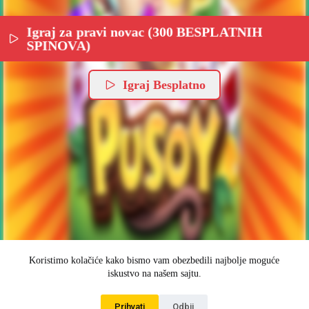
Igraj za pravi novac (300 BESPLATNIH
SPINOVA)
Igraj Besplatno
Koristimo kolačiće kako bismo vam obezbedili najbolje moguće
iskustvo na našem sajtu.
Prihvati
Odbij