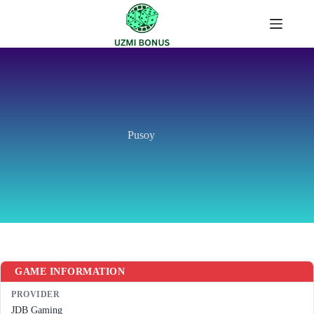
Skip
to
content
Pusoy
GAME INFORMATION
PROVIDER
JDB Gaming