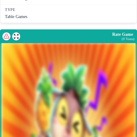
TYPE
Table Games
Rate Game
(
0
Votes)