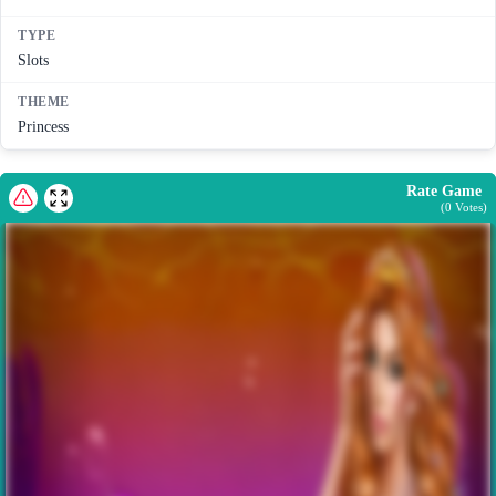
TYPE
Slots
THEME
Princess
Rate Game
(
0
Votes)