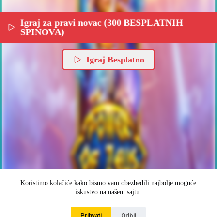
Igraj za pravi novac (300 BESPLATNIH
SPINOVA)
Igraj Besplatno
Koristimo kolačiće kako bismo vam obezbedili najbolje moguće
iskustvo na našem sajtu.
Prihvati
Odbij