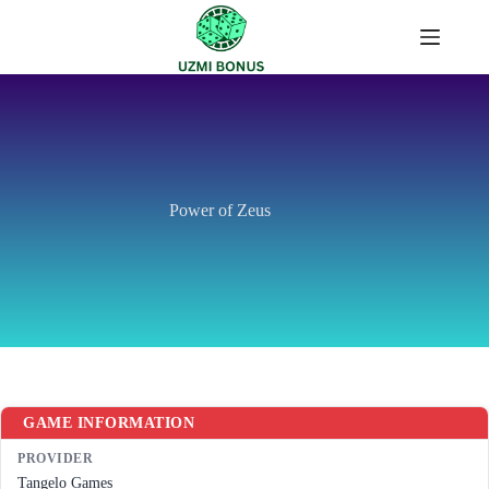
Skip
to
content
Power of Zeus
GAME INFORMATION
PROVIDER
Tangelo Games