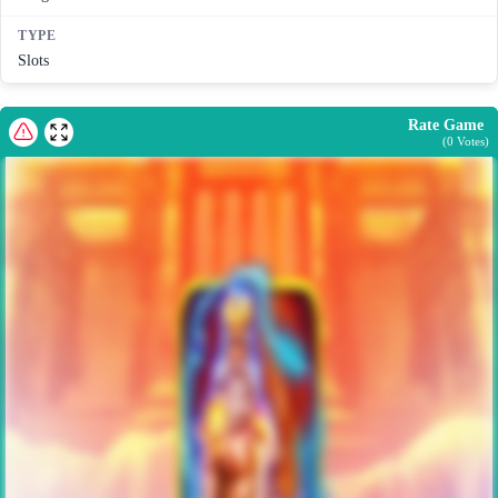
TYPE
Slots
Rate Game
(
0
Votes)