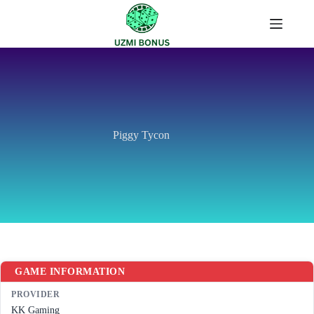
Skip
to
content
Piggy Tycon
GAME INFORMATION
PROVIDER
KK Gaming