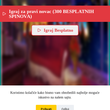
Igraj za pravi novac (300 BESPLATNIH
SPINOVA)
Igraj Besplatno
Koristimo kolačiće kako bismo vam obezbedili najbolje moguće
iskustvo na našem sajtu.
Prihvati
Odbij