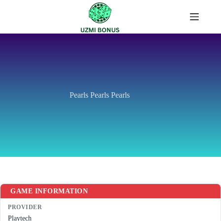
Skip
to
content
Pearls Pearls Pearls
GAME INFORMATION
PROVIDER
Playtech