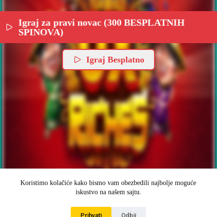
Igraj za pravi novac (300 BESPLATNIH
SPINOVA)
Igraj Besplatno
Koristimo kolačiće kako bismo vam obezbedili najbolje moguće
iskustvo na našem sajtu.
Prihvati
Odbij