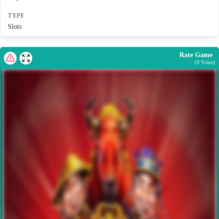
TYPE
Slots
Rate Game
(
0
Votes)