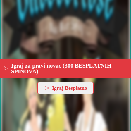
Igraj za pravi novac (300 BESPLATNIH
SPINOVA)
Igraj Besplatno