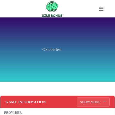
Skip
to
content
Oktoberfest
GAME INFORMATION
SHOW MORE
PROVIDER