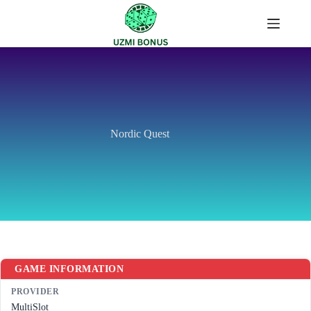
Skip
to
content
Nordic Quest
GAME INFORMATION
PROVIDER
MultiSlot