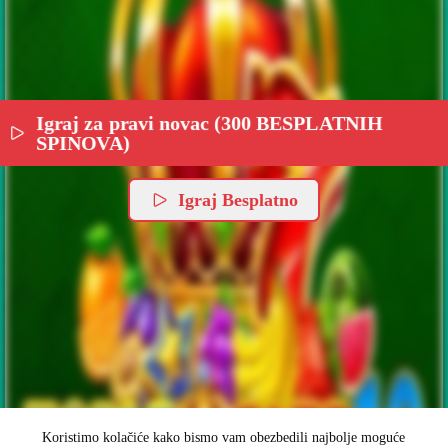
Igraj za pravi novac (300 BESPLATNIH
SPINOVA)
Igraj Besplatno
Koristimo kolačiće kako bismo vam obezbedili najbolje moguće