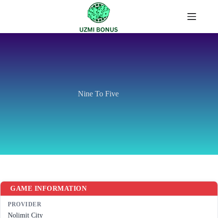
Skip
to
content
Nine To Five
GAME INFORMATION
PROVIDER
Nolimit City