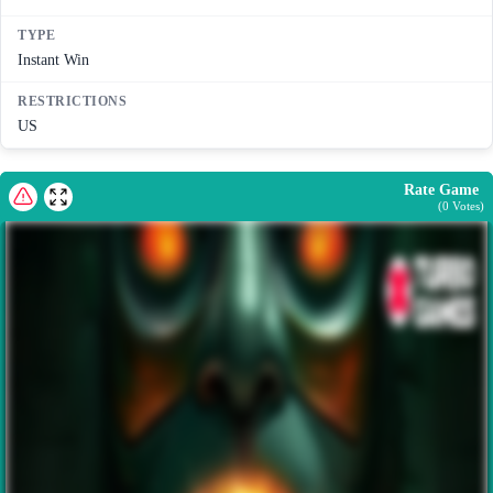
TYPE
Instant Win
RESTRICTIONS
US
Rate Game
(
0
Votes)