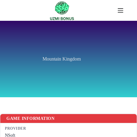
Skip
to
content
Mountain Kingdom
GAME INFORMATION
PROVIDER
NSoft