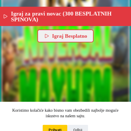
Igraj za pravi novac (300 BESPLATNIH
SPINOVA)
Igraj Besplatno
Koristimo kolačiće kako bismo vam obezbedili najbolje moguće
iskustvo na našem sajtu.
Prihvati
Odbij