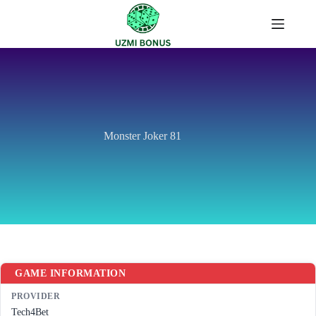
Skip
to
content
Monster Joker 81
GAME INFORMATION
PROVIDER
Tech4Bet