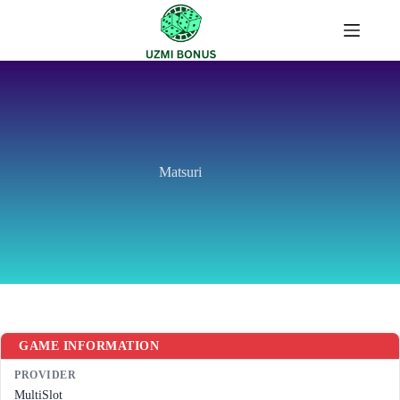
Skip
to
content
Matsuri
GAME INFORMATION
PROVIDER
MultiSlot