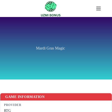
Skip
to
content
Mardi Gras Magic
GAME INFORMATION
PROVIDER
RTG