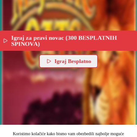
Igraj za pravi novac (300 BESPLATNIH
SPINOVA)
Igraj Besplatno
Koristimo kolačiće kako bismo vam obezbedili najbolje moguće