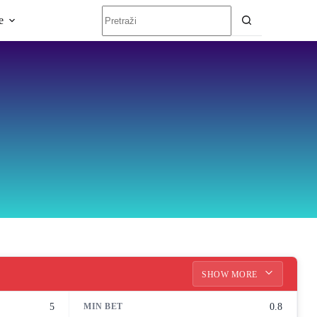
e
SHOW MORE
5
MIN BET
0.8